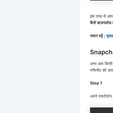
इस तरह से आप प
कैसे डाउनलोड क
जरूर पढ़ें :
गूगल
Snapchat
अगर आप किसी क
स्नैपचैट को आ
Step 1
अपने स्मार्टफ