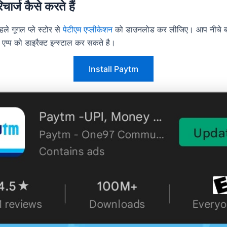
िचार्ज कैसे करते हैं
ले गूगल प्ले स्टोर से
पेटीएम एप्लीकेशन
को डाउनलोड कर लीजिए। आप नीचे ब
 एप्प को डाइरैक्ट इन्स्टाल कर सकते है।
Install Paytm