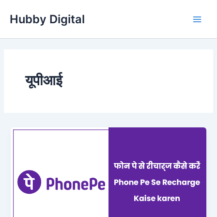
Skip
Hubby Digital
to
Main
content
Men
यूपीआई