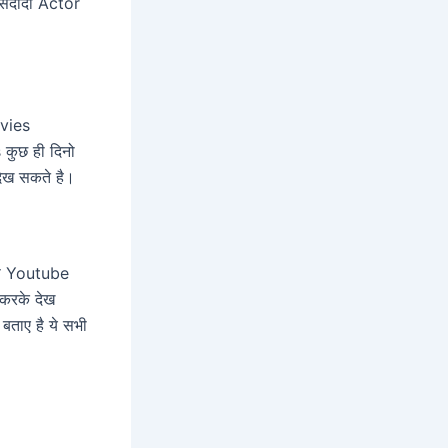
संदीदा Actor
vies
ुछ ही दिनो
ेख सकते है।
इस Youtube
करके देख
ाए है ये सभी